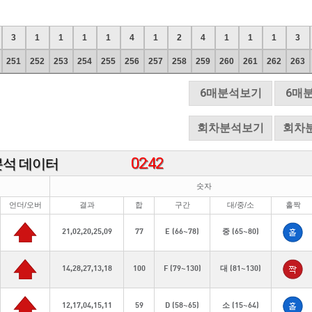
3
1
1
1
1
4
1
2
4
1
1
1
3
251
252
253
254
255
256
257
258
259
260
261
262
263
6매분석보기
6매
회차분석보기
회차
02:42
분석 데이터
숫자
언더/오버
결과
합
구간
대/중/소
홀짝
21,02,20,25,09
77
E (66~78)
중 (65~80)
14,28,27,13,18
100
F (79~130)
대 (81~130)
12,17,04,15,11
59
D (58~65)
소 (15~64)