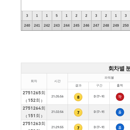
3
1
3
1
1
5
1
2
2
3
2
1
3
7
238
239
240
241
242
243
244
245
246
247
248
249
250
회차별 
파워볼
회차
시간
결과
구간
홀짝
2751265회
8
21:35:56
D (7~9)
152회
(
)
2751264회
7
21:32:56
D (7~9)
151회
(
)
2751263회
7
21:29:55
D (7~9)