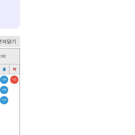
분석닫기
오버
홀
짝
149
152
150
151