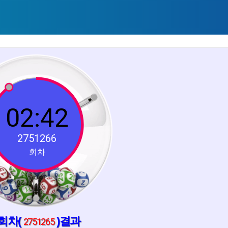
02:42
2751266
회차
회차(
)결과
2751265