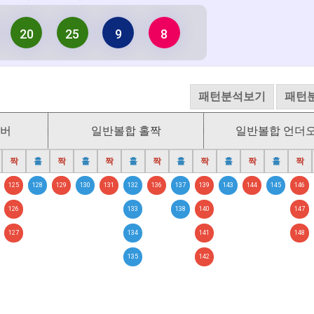
20
25
9
8
패턴분석보기
패턴
오버
일반볼합 홀짝
일반볼합 언더
짝
홀
짝
홀
짝
홀
짝
홀
짝
홀
짝
홀
짝
125
128
129
130
131
132
136
137
139
143
144
145
146
126
133
138
140
147
127
134
141
148
135
142