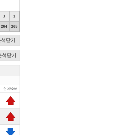
3
1
264
265
분석닫기
분석닫기
언더/오버